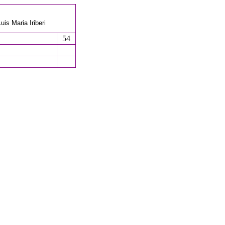
s Maria Iriberi
54