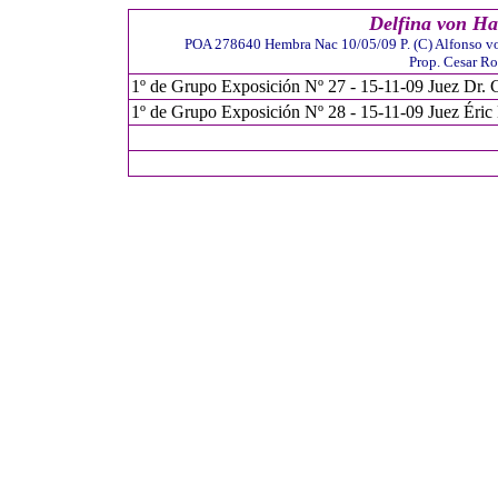
Delfina von Ha
POA 278640 Hembra Nac 10/05/09 P. (C) Alfonso v
Prop. Cesar Ro
1
º de Grupo Exposición Nº 27 - 1
5
-11-0
9
Juez
Dr. 
1º de Grupo Exposición Nº
2
8 - 1
5
-11-0
9
Juez
Éric 