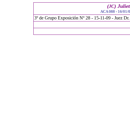
(
) Julie
JC
ACA 088 - 16/01/0
3
º de Grupo Exposición Nº
28 - 15-11-09 - Juez Dr