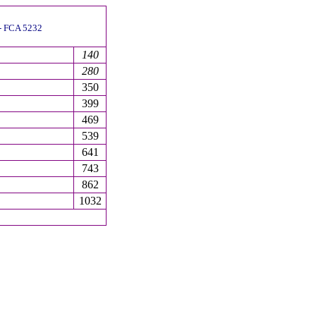
 - FCA 5232
140
280
350
399
469
539
641
743
862
1032