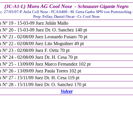
(
) Moro AG Cool Nose
-
JC
-A1
-L
Schnauzer Gigante Negro
. 27/05/07-P. Atila Coll Nose - FCA 6400 - M. Greta Garbo SPN von Portenschlag
Prop. Fellay, Daniel Oscar - Cr. Cool Nose
ón Nº
1
9 - 1
5
-03-0
9
Juez
Julián Mallo
ón Nº
2
0 - 1
5
-03-0
9
Juez
Dr. O. Sanchez 140 pt
 Nº 21 - 02/08/09 Juez Leonardo Fusaro 70 pt
 Nº 22 - 02/08/09 Juez Lito Moguilner 49 pt
 Nº 23 - 02/08/09 Juez F. Ortiz 70 pt
 Nº 24 - 02/08/09 Juez Dr. H. Cesa 70 pt
n Nº 25 - 13/09/09 Juez Marco Fernandez 102 pt
 Nº 26 - 13/09/09 Juez Paula Torres 102 pt
 Nº 27 - 15/11/09 Juez Dr. H. Cesa 119 pt
 Nº 28 - 15/11/09 Juez Dr. O. Sanchez 170 pt
Volver